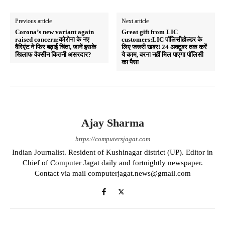
A
ok
a
pp
m
Previous article
Next article
Corona’s new variant again
Great gift from LIC
raised concern:कोरोना के नए
customers:LIC पॉलिसीहोल्डर के
वैरिएंट ने फिर बढ़ाई चिंता, जानें इसके
लिए जरूरी खबर! 24 अक्टूबर तक करें
खिलाफ वैक्सीन कितनी असरदार?
ये काम, वरना नहीं मिल पाएगा पॉलिसी
का पैसा
Ajay Sharma
https://computersjagat.com
Indian Journalist. Resident of Kushinagar district (UP). Editor in
Chief of Computer Jagat daily and fortnightly newspaper.
Contact via mail computerjagat.news@gmail.com