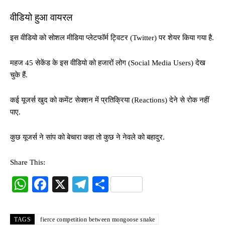
वीडियो हुआ वायरल
इस वीडियो को सोशल मीडिया प्लेटफॉर्म ट्विटर (Twitter) पर शेयर किया गया है.
महज 45 सेकेंड के इस वीडियो को हजारों लोग (Social Media Users) देख
चुके हैं.
कई यूजर्स खुद को कमेंट सेक्शन में प्रतिक्रिया (Reactions) देने से रोक नहीं
पाए.
कुछ यूजर्स ने सांप को बेचारा कहा तो कुछ ने नेवले को बहादुर.
Share This:
W
Fa
X
Te
S
ha
ce
le
ha
ts
bo
gr
re
TAGS
fierce competition between mongoose snake