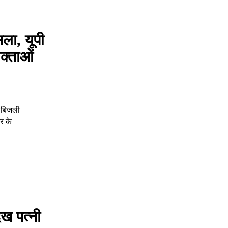
ला, यूपी
क्ताओं
0 बिजली
र के
ख पत्नी