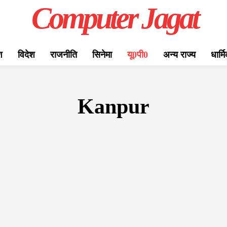
Computer Jagat
श
विदेश
राजनीति
सिनेमा
यू0पी0
अन्य राज्य
धार्म
Kanpur
A
ALIGARH
ASSAM
AYODHYA
AZAMGARH
BAREI