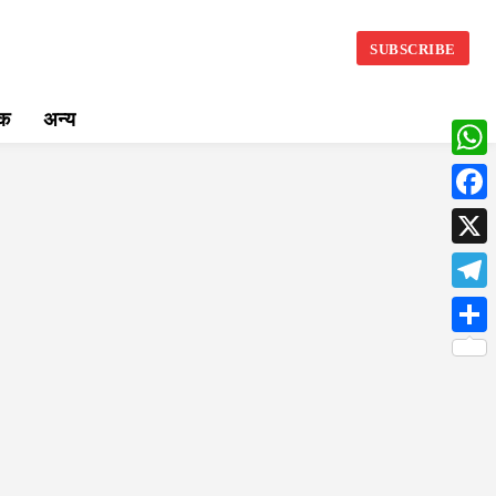
SUBSCRIBE
िक
अन्य
What
Face
X
LLY
Teleg
Share