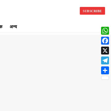
SUBSCRIBE
िक
अन्य
What
Face
X
Teleg
Share