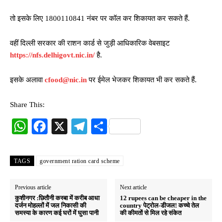
तो इसके लिए 1800110841 नंबर पर कॉल कर शिकायत कर सकते हैं.
वहीं दिल्ली सरकार की राशन कार्ड से जुड़ी आधिकारिक वेबसाइट
https://nfs.delhigovt.nic.in/
है.
इसके अलावा
cfood@nic.in
पर ईमेल भेजकर शिकायत भी कर सकते हैं.
Share This:
W
Fa
X
Te
S
ha
ce
le
ha
ts
bo
gr
re
TAGS
government ration card scheme
A
ok
a
pp
m
Previous article
Next article
कुशीनगर :छितौनी कस्बा में करीब आधा
12 rupees can be cheaper in the
दर्जन मोहल्लों में जल निकासी की
country पेट्रोल-डीजल! कच्चे तेल
समस्या के कारण कई घरों में घुसा पानी
की कीमतों से मिल रहे संकेत