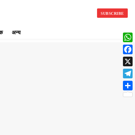
SUBSCRIBE
िक
अन्य
What
Face
X
Teleg
Share