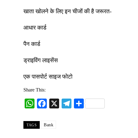
खाता खोलने के लिए इन चीजों की है जरूरत-
आधार कार्ड
पैन कार्ड
ड्राइविंग लाइसेंस
एक पासपोर्ट साइज फोटो
Share This:
W
Fa
X
Te
S
ha
ce
le
ha
ts
bo
gr
re
Bank
TAGS
A
ok
a