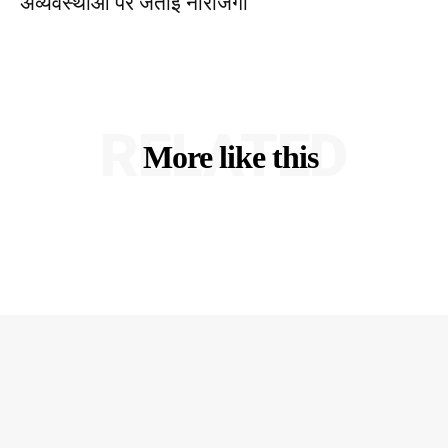
अव्यवस्थाओं पर जताई नाराजगी
RELATED
More like this