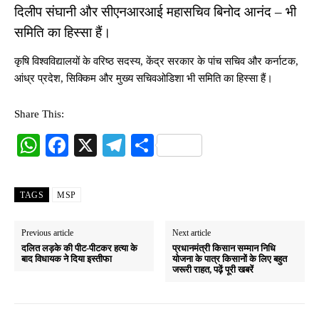
दिलीप संघानी और सीएनआरआई महासचिव बिनोद आनंद – भी
समिति का हिस्सा हैं।
कृषि विश्वविद्यालयों के वरिष्ठ सदस्य, केंद्र सरकार के पांच सचिव और कर्नाटक,
आंध्र प्रदेश, सिक्किम और मुख्य सचिवओडिशा भी समिति का हिस्सा हैं।
Share This:
W
Fa
X
Te
S
ha
ce
le
ha
ts
bo
gr
re
TAGS
MSP
A
ok
a
pp
m
Previous article
Next article
दलित लड़के की पीट-पीटकर हत्या के
प्रधानमंत्री किसान सम्मान निधि
बाद विधायक ने दिया इस्तीफा
योजना के पात्र किसानों के लिए बहुत
जरूरी राहत, पढ़ें पूरी खबरें