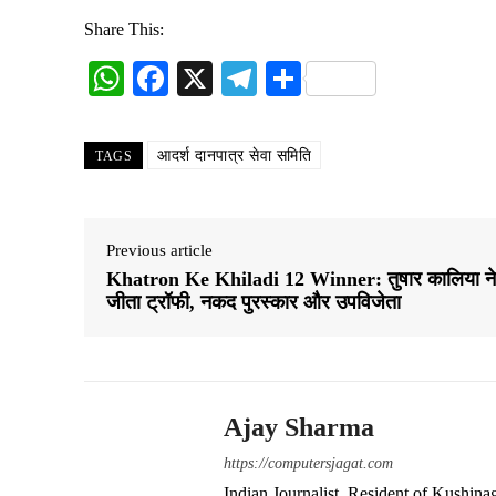
Share This:
W
Fa
X
Te
S
ha
ce
le
ha
ts
bo
gr
re
आदर्श दानपात्र सेवा समिति
TAGS
A
ok
a
pp
m
Previous article
Khatron Ke Khiladi 12 Winner: तुषार कालिया ने
जीता ट्रॉफी, नकद पुरस्कार और उपविजेता
Ajay Sharma
https://computersjagat.com
Indian Journalist. Resident of Kushinag