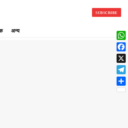
SUBSCRIBE
िक
अन्य
What
Face
X
Teleg
Share