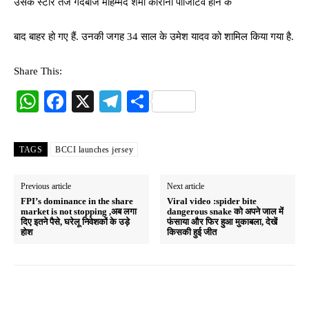
उसके स्टार तेज गेंदबाज मोहम्मद शमी कोरोना पॉजिटिव होने के
बाद बाहर हो गए हैं. उनकी जगह 34 साल के उमेश यादव को शामिल किया गया है.
Share This:
W
Fa
X
Te
S
ha
ce
le
ha
ts
bo
gr
re
TAGS
BCCI launches jersey
A
ok
a
pp
m
Previous article
Next article
FPI’s dominance in the share
Viral video :spider bite
market is not stopping ,अब लगा
dangerous snake को अपने जाल में
दिए इतने पैसे, घरेलू निवेशकों के उड़े
फंसाया और फिर हुआ मुकाबला, देखें
होश
किसकी हुई जीत