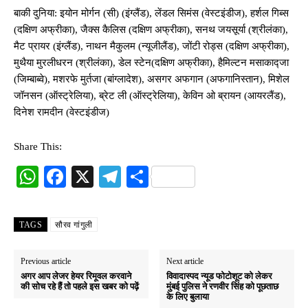
बाकी दुनिया: इयोन मोर्गन (सी) (इंग्लैंड), लेंडल सिमंस (वेस्टइंडीज), हर्शल गिब्स
(दक्षिण अफ्रीका), जैक्स कैलिस (दक्षिण अफ्रीका), सनथ जयसूर्या (श्रीलंका),
मैट प्रायर (इंग्लैंड), नाथन मैकुलम (न्यूजीलैंड), जोंटी रोड्स (दक्षिण अफ्रीका),
मुथैया मुरलीधरन (श्रीलंका), डेल स्टेन(दक्षिण अफ्रीका), हैमिल्टन मसाकाद्जा
(जिम्बाब्वे), मशरफे मुर्तजा (बांग्लादेश), असगर अफगान (अफगानिस्तान), मिशेल
जॉनसन (ऑस्ट्रेलिया), ब्रेट ली (ऑस्ट्रेलिया), केविन ओ ब्रायन (आयरलैंड),
दिनेश रामदीन (वेस्टइंडीज)
Share This:
W
Fa
X
Te
S
ha
ce
le
ha
ts
bo
gr
re
TAGS
सौरव गांगुली
A
ok
a
pp
m
Previous article
Next article
अगर आप लेजर हेयर रिमूवल करवाने
विवादास्पद न्यूड फोटोशूट को लेकर
की सोच रहे हैं तो पहले इस खबर को पढ़ें
मुंबई पुलिस ने रणवीर सिंह को पूछताछ
के लिए बुलाया