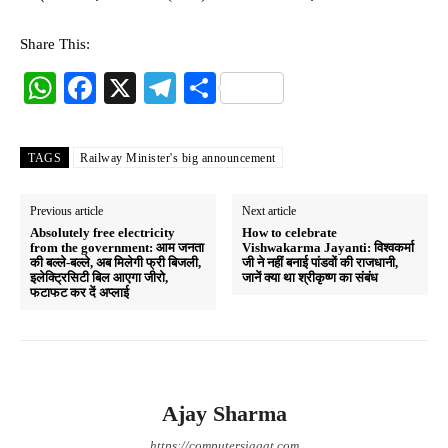
Share This:
W
Fa
X
Te
S
ha
ce
le
ha
ts
bo
gr
re
TAGS
Railway Minister's big announcement
A
ok
a
pp
m
Previous article
Next article
Absolutely free electricity
How to celebrate
from the government: आम जनता
Vishwakarma Jayanti: विश्वकर्मा
की बल्ले-बल्ले, अब मिलेगी फ्री बिजली,
जी ने नहीं बनाई पांडवों की राजधानी,
इलेक्ट्रिसिटी बिल आएगा जीरो,
जानें क्या था श्रीकृष्ण का संबंध
फटाफट कर दें अप्लाई
Ajay Sharma
https://computersjagat.com