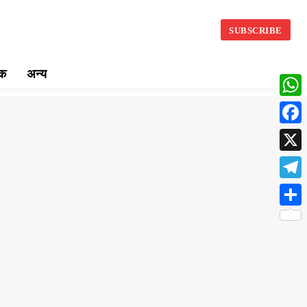
SUBSCRIBE
िक
अन्य
What
Face
X
Teleg
Share