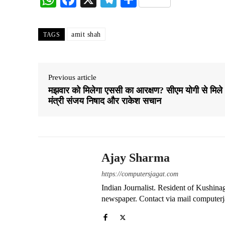
ha
ce
le
ha
ts
bo
gr
re
amit shah
TAGS
A
ok
a
pp
m
Previous article
मझवार को मिलेगा एससी का आरक्षण? सीएम योगी से मिले
मंत्री संजय निषाद और राकेश सचान
Ajay Sharma
https://computersjagat.com
Indian Journalist. Resident of Kushinag
newspaper. Contact via mail compute