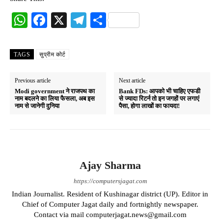
W
Fa
X
Te
S
ha
ce
le
ha
ts
bo
gr
re
TAGS
सुप्रीम कोर्ट
A
ok
a
pp
m
Previous article
Next article
Modi government ने राजपथ का
Bank FDs: आपको भी चाहिए एफडी
नाम बदलने का लिया फैसला, अब इस
से ज्यादा रिटर्न तो इन जगहों पर लगाएं
नाम से जानेगी दुनिया
पैसा, होगा लाखों का फायदा!
Ajay Sharma
https://computersjagat.com
Indian Journalist. Resident of Kushinagar district (UP). Editor in
Chief of Computer Jagat daily and fortnightly newspaper.
Contact via mail computerjagat.news@gmail.com