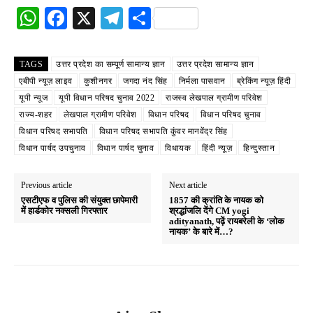
W
Fa
X
Te
S
ha
ce
le
ha
ts
bo
gr
re
TAGS
उत्तर प्रदेश का सम्पूर्ण सामान्य ज्ञान
उत्तर प्रदेश सामान्य ज्ञान
A
ok
a
एबीपी न्यूज़ लाइव
कुशीनगर
जगदा नंद सिंह
निर्मला पासवान
ब्रेकिंग न्यूज़ हिंदी
यूपी न्यूज
यूपी विधान परिषद चुनाव 2022
राजस्व लेखपाल ग्रामीण परिवेश
pp
m
राज्य-शहर
लेखपाल ग्रामीण परिवेश
विधान परिषद
विधान परिषद चुनाव
विधान परिषद सभापति
विधान परिषद सभापति कुंवर मानवेंद्र सिंह
विधान पार्षद उपचुनाव
विधान पार्षद चुनाव
विधायक
हिंदी न्यूज़
हिन्दुस्तान
Previous article
Next article
एसटीएफ व पुलिस की संयुक्त छापेमारी
1857 की क्रांति के नायक को
में हार्डकोर नक्सली गिरफ्तार
श्रद्धांजलि देंगे CM yogi
adityanath, पढ़ें रायबरेली के ‘लोक
नायक’ के बारे में…?