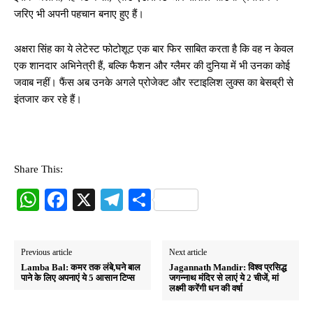
जरिए भी अपनी पहचान बनाए हुए हैं।
अक्षरा सिंह का ये लेटेस्ट फोटोशूट एक बार फिर साबित करता है कि वह न केवल
एक शानदार अभिनेत्री हैं, बल्कि फैशन और ग्लैमर की दुनिया में भी उनका कोई
जवाब नहीं। फैंस अब उनके अगले प्रोजेक्ट और स्टाइलिश लुक्स का बेसब्री से
इंतजार कर रहे हैं।
Share This:
W
Fa
X
Te
S
ha
ce
le
ha
ts
bo
gr
re
Previous article
Next article
A
ok
a
Lamba Bal: कमर तक लंबे,घने बाल
Jagannath Mandir: विश्व प्रसिद्ध
पाने के लिए अपनाएं ये 5 आसान टिप्स
जगन्नाथ मंदिर से लाएं ये 2 चीजें, मां
pp
m
लक्ष्मी करेंगी धन की वर्षा