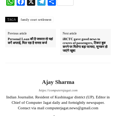
W
Fa
X
Te
S
ha
ce
le
ha
ts
bo
gr
re
TAGS
family court settlement
A
ok
a
pp
m
Previous article
Next article
Personal Loan की है जरूरत तो यहां
iRCTC gave good news to
करें अप्लाई, मिल रहा है सस्ता कर्ज
crores of passengers, टिकट बुक
करने पर मिलेगा बड़ा फायदा, सुनकर हो
जाएंगे खुश!
Ajay Sharma
https://computersjagat.com
Indian Journalist. Resident of Kushinagar district (UP). Editor in
Chief of Computer Jagat daily and fortnightly newspaper.
Contact via mail computerjagat.news@gmail.com