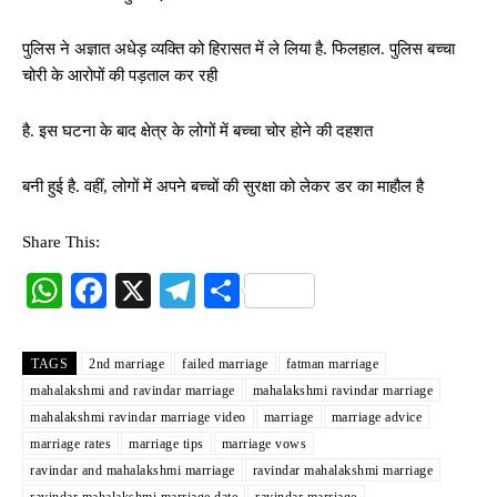
पुलिस ने अज्ञात अधेड़ व्यक्ति को हिरासत में ले लिया है. फिलहाल. पुलिस बच्चा
चोरी के आरोपों की पड़ताल कर रही
है. इस घटना के बाद क्षेत्र के लोगों में बच्चा चोर होने की दहशत
बनी हुई है. वहीं, लोगों में अपने बच्चों की सुरक्षा को लेकर डर का माहौल है
Share This:
W
Fa
X
Te
S
ha
ce
le
ha
ts
bo
gr
re
TAGS
2nd marriage
failed marriage
fatman marriage
A
ok
a
mahalakshmi and ravindar marriage
mahalakshmi ravindar marriage
mahalakshmi ravindar marriage video
marriage
marriage advice
pp
m
marriage rates
marriage tips
marriage vows
ravindar and mahalakshmi marriage
ravindar mahalakshmi marriage