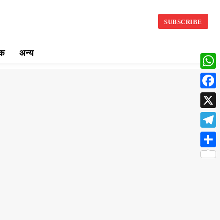
SUBSCRIBE
िक
अन्य
What
Face
X
Teleg
Share