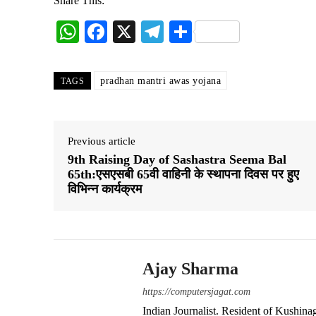
Share This:
W
Fa
X
Te
S
ha
ce
le
ha
ts
bo
gr
re
pradhan mantri awas yojana
TAGS
A
ok
a
pp
m
Previous article
9th Raising Day of Sashastra Seema Bal
65th:एसएसबी 65वी वाहिनी के स्थापना दिवस पर हुए
विभिन्न कार्यक्रम
Ajay Sharma
https://computersjagat.com
Indian Journalist. Resident of Kushinag