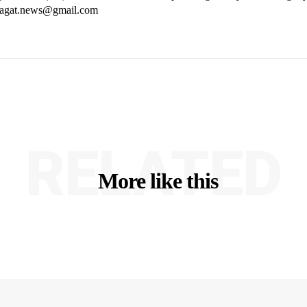
rjagat.news@gmail.com
RELATED
More like this