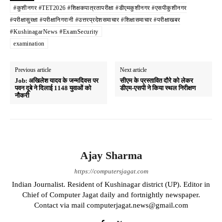
A
ok
a
#कुशीनगर #TET2026 #शिक्षकपात्रतापरीक्षा #डीएमकुशीनगर #एसपीकुशीनगर
#परीक्षासुरक्षा #परीक्षानिगरानी #उत्तरप्रदेशसमाचार #शिक्षासमाचार #परीक्षाखबर
pp
m
#KushinagarNews #ExamSecurity
examination
Previous article
Next article
Job: अखिलेश यादव के जन्मदिवस पर
सीएम के प्रस्तावित दौरे को लेकर
पवन दूबे ने दिलाई 1148 युवाओं को
डीएम-एसपी ने किया स्थल निरीक्षण
नौकरी
Ajay Sharma
https://computersjagat.com
Indian Journalist. Resident of Kushinagar district (UP). Editor in
Chief of Computer Jagat daily and fortnightly newspaper.
Contact via mail computerjagat.news@gmail.com