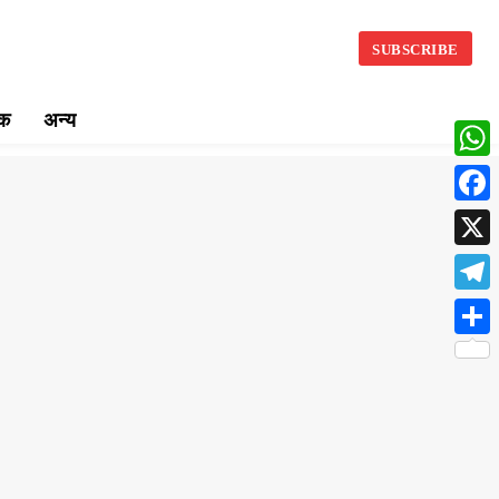
SUBSCRIBE
िक
अन्य
What
Face
X
Teleg
Share