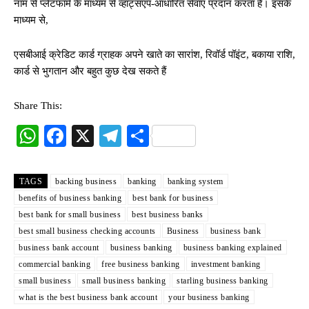
नाम से प्लेटफॉर्म के माध्यम से व्हाट्सएप-आधारित सेवाएं प्रदान करता है। इसके
माध्यम से,
एसबीआई क्रेडिट कार्ड ग्राहक अपने खाते का सारांश, रिवॉर्ड पॉइंट, बकाया राशि,
कार्ड से भुगतान और बहुत कुछ देख सकते हैं
Share This:
W
Fa
X
Te
S
ha
ce
le
ha
ts
bo
gr
re
TAGS
backing business
banking
banking system
A
ok
a
benefits of business banking
best bank for business
best bank for small business
best business banks
pp
m
best small business checking accounts
Business
business bank
business bank account
business banking
business banking explained
commercial banking
free business banking
investment banking
small business
small business banking
starling business banking
what is the best business bank account
your business banking