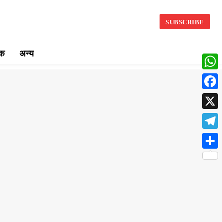
SUBSCRIBE
िक
अन्य
What
Face
X
Teleg
Share