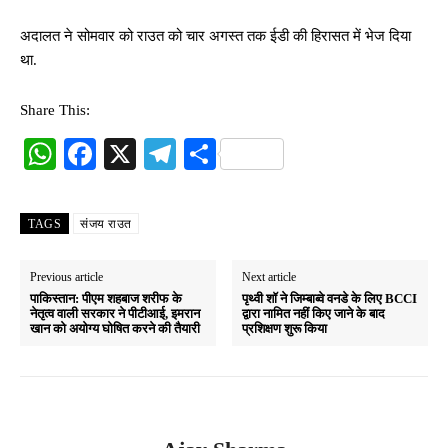
अदालत ने सोमवार को राउत को चार अगस्त तक ईडी की हिरासत में भेज दिया
था.
Share This:
W
Fa
X
Te
S
ha
ce
le
ha
ts
bo
gr
re
TAGS
संजय राउत
A
ok
a
pp
m
Previous article
Next article
पाकिस्तान: पीएम शहबाज शरीफ के
पृथ्वी शॉ ने जिम्बाब्वे वनडे के लिए BCCI
नेतृत्व वाली सरकार ने पीटीआई, इमरान
द्वारा नामित नहीं किए जाने के बाद
खान को अयोग्य घोषित करने की तैयारी
प्रशिक्षण शुरू किया