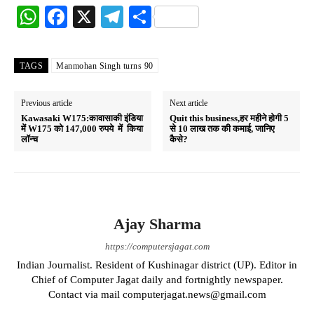
W
Fa
X
Te
S
ha
ce
le
ha
ts
bo
gr
re
TAGS
Manmohan Singh turns 90
A
ok
a
pp
m
Previous article
Next article
Kawasaki W175:कावासाकी इंडिया
Quit this business,हर महीने होगी 5
में W175 को 147,000 रुपये में किया
से 10 लाख तक की कमाई, जानिए
लॉन्च
कैसे?
Ajay Sharma
https://computersjagat.com
Indian Journalist. Resident of Kushinagar district (UP). Editor in
Chief of Computer Jagat daily and fortnightly newspaper.
Contact via mail computerjagat.news@gmail.com