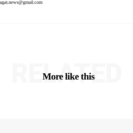
rjagat.news@gmail.com
RELATED
More like this