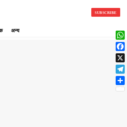
SUBSCRIBE
िक
अन्य
What
Face
X
Teleg
Share