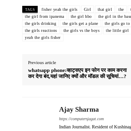
ts
bo
gr
re
fisher yeah the girls
Girl
that girl
the
TAGS
A
ok
a
the girl from ipanema
the girl hbo
the girl in the ba
the girls drinking
the girls get a plane
the girls go to
pp
m
the girls reactions
the girls vs the boys
the little girl
yeah the girls fisher
Previous article
whatsapp phone:व्हाट्सएप इन फोन पर काम करना
कर देगा बंद,यहां जानिए क्यों और मॉडल की सूचियां…?
Ajay Sharma
https://computersjagat.com
Indian Journalist. Resident of Kushinag