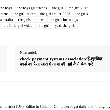
the boys
the boys girlfriends
the girl
the girl 2012
sement
the girl trailer
the girl trailer 2012
the girls
 australia
the girls hot ones
the girls hot wings
the little girl video
this girl
yeah the girls
Next article
check payment systems association:ई-श्रमिक
कार्ड का पैसा खाते में आया की नहीं कैसे चेक करें
ar district (UP). Editor in Chief of Computer Jagat daily and fortnightl