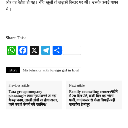
और वह बेहोश हो गई। नींद खुली तो लड़की बिस्तर पर थी। उसके कपड़े गायब
थे।
Share This:
W
Fa
X
Te
S
ha
ce
le
ha
ts
bo
gr
re
TAGS
Misbehavior with foreign girl in hotel
A
ok
a
pp
m
Previous article
Next article
Tata group company
Family counseling center:महीने
planning?: टाटा ग्रुप करने जा रहा
में 20 दिन पति, बाकी दिन यहां रहेगी
ये बड़ा काम, लाखों लोगों पर होगा असर,
पत्‍नी, काउंसलर से बोला सिपाही-यही
जानें क्या है कंपनी की प्लानिंग?
समझौता है मंजूर