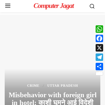
Computer Jagat
What
Face
X
Teleg
Share
CRIME
UTTAR PRADESH
Misbehavior with foreign girl
in hotel: काशी घूमने आई विदेशी