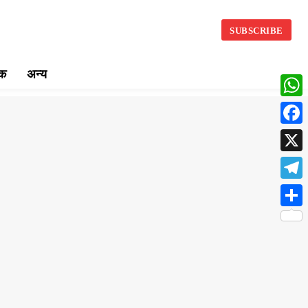
SUBSCRIBE
िक
अन्य
What
Face
X
Teleg
Share