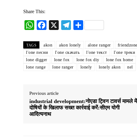
Share This:
W
Fa
X
Te
S
ha
ce
le
ha
ts
bo
gr
re
akon
akon lonely
alone ranger
friendzon
TAGS
A
ok
a
l'one песни
l'one скачать
l'one текст
l'one треки
lone digger
lone fox
lone fox diy
lone fox home
pp
m
lone range
lone ranger
lonely
lonely akon
nel
Previous article
industrial development:नोएडा ट्विन टावर्स मामले में
दोषियों के खिलाफ सख्त कार्रवाई करें:सीएम योगी
आदित्यनाथ