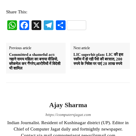
Share This:
W
Fa
X
Te
S
ha
ce
le
ha
ts
bo
gr
re
Previous article
Next article
A
ok
a
Committed a shameful act:
LIC superhit plan: LIC की इस
नहाने समय महिला का बनाया वीडियो,
स्कीम में हो रही पैसे की बरसात, 200
pp
m
ब्लैकमेल कर गैंगरेप,आरोपियों में विदेशी
रुपये के निवेश पर पाएं 28 लाख रुपये
भी शामिल
Ajay Sharma
https://computersjagat.com
Indian Journalist. Resident of Kushinagar district (UP). Editor in
Chief of Computer Jagat daily and fortnightly newspaper.
Contact via mail computerjagat.news@gmail.com