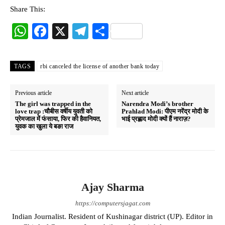
Share This:
W
Fa
X
Te
S
ha
ce
le
ha
ts
bo
gr
re
TAGS
rbi canceled the license of another bank today
A
ok
a
pp
m
Previous article
Next article
The girl was trapped in the
Narendra Modi’s brother
love trap :चौबीस वर्षीय युवती को
Prahlad Modi: पीएम नरेंद्र मोदी के
प्रेमजाल में फंसाया, फिर की हैवानियत,
भाई प्रह्लाद मोदी क्यों हैं नाराज़?
युवक का खुला ये बङा राज
Ajay Sharma
https://computersjagat.com
Indian Journalist. Resident of Kushinagar district (UP). Editor in