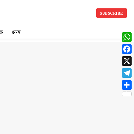
SUBSCRIBE
िक
अन्य
What
Face
X
Teleg
Share