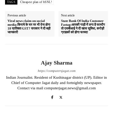
ts
bo
gr
re
TAGS
Cheapest plan of bSNL!
A
ok
a
pp
m
Previous article
Next article
Viral news claim on social
State Bank Of India Customer
media:क‍िराये के घर पर भी देना होगा
Fastag:आपकी गाड़ी में लगा है फास्टैग
18 प्रत‍िशत GST? सरकार ने दी बड़ी
तो एसबीआई ने दी खास सुविधा, करोड़ों
जानकारी
ग्राहकों को होगा फायदा
Ajay Sharma
https://computersjagat.com
Indian Journalist. Resident of Kushinagar district (UP). Editor in
Chief of Computer Jagat daily and fortnightly newspaper.
Contact via mail computerjagat.news@gmail.com