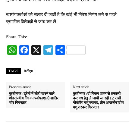
उपयोगकर्ताओं को सलाह दी जाती है कि कोई भी निवेश निर्णय लेने से पहले
प्रमाणित विशेषज्ञों से जांच कर लें
Share This:
W
Fa
X
Te
S
ha
ce
le
ha
ts
bo
gr
re
TAGS
पेटीएम
A
ok
a
pp
m
Previous article
Next article
कुशीनगर :ट्रेनों में चोरी करने वाले
कुशीनगर :दो पिकप वाहन से तस्करी
अंतर्राज्यीय गैंग का पर्दाफाश,दो शातिर
कर वध हेतु ले जायी जा रही 12 राशी
चोर गिरफ्तार
गोवंशीय पशु बरामद, तीन अन्तर्जनपदीय
पशु तस्कर गिरफ्तार