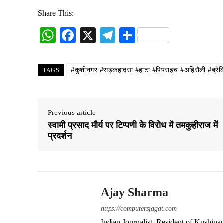
Share This:
W
Fa
X
Te
S
ha
ce
le
ha
ts
bo
gr
re
#कुशीनगर #सड़कहादसा #हाटा #पिपराइच #अहिरौली #ब्रेकिं
TAGS
A
ok
a
pp
m
Previous article
स्वामी प्रसाद मौर्य पर टिप्पणी के विरोध में तमकुहीराज में
प्रदर्शन
Ajay Sharma
https://computersjagat.com
Indian Journalist. Resident of Kushinag