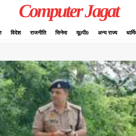
Computer Jagat
श
विदेश
राजनीति
सिनेमा
यू0पी0
अन्य राज्य
धार्म