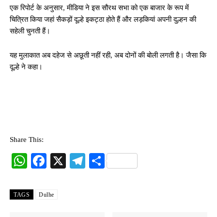
एक रिपोर्ट के अनुसार, मीडिया ने इस सौरथ सभा को एक बाजार के रूप में
चित्रित किया जहां सैकड़ों दूल्हे इकट्ठा होते हैं और लड़कियां अपनी दुल्हन की
सहेली चुनती हैं।
यह मुलाकात अब दहेज से अछूती नहीं रही, अब दोनों की बोली लगती है। जैसा कि
दूल्हे ने कहा।
Share This:
W
Fa
X
Te
S
ha
ce
le
ha
ts
bo
gr
re
TAGS
Dulhe
A
ok
a