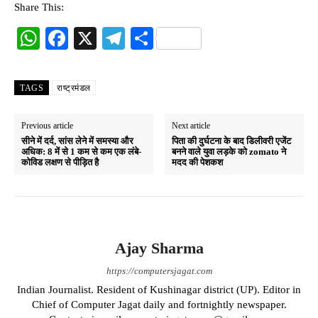
Share This:
W
Fa
X
Te
S
ha
ce
le
ha
ts
bo
gr
re
TAGS
राष्ट्रमंडल
A
ok
a
pp
m
Previous article
Next article
सीने में दर्द, सांस लेने में समस्या और
पिता की दुर्घटना के बाद डिलीवरी एजेंट
अधिक: 8 में से 1 कम से कम एक लंबे-
बनने वाले युवा लड़के को zomato ने
कोविड लक्षण से पीड़ित है
मदद की पेशकश
Ajay Sharma
https://computersjagat.com
Indian Journalist. Resident of Kushinagar district (UP). Editor in
Chief of Computer Jagat daily and fortnightly newspaper.