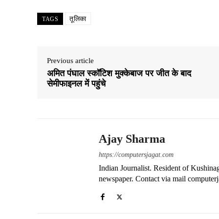
ha
ce
le
ha
ts
bo
gr
re
तूलिका
TAGS
A
ok
a
pp
m
Previous article
अमित पंघाल स्कॉटिश मुक्केबाज पर जीत के बाद
सेमीफाइनल में पहुंचे
Ajay Sharma
https://computersjagat.com
Indian Journalist. Resident of Kushinag
newspaper. Contact via mail compute