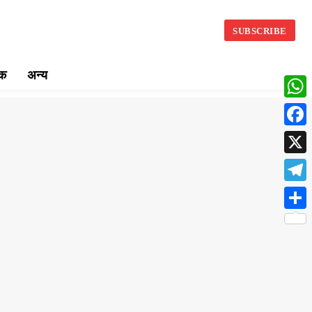
SUBSCRIBE
िक
अन्य
What
Face
X
Teleg
Share