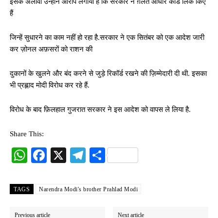
इसके अलावा उन्होंने आरोप लगाया है कि सरकार ने ग़लत आधार कार्ड लिंक किए
हैं
जिन्हें सुधारने का काम नहीं हो रहा है.सरकार ने एक सितंबर को एक आदेश जारी
कर ज़ोनल अफ़सरों को राशन की
दुकानों के खुलने और बंद करने से जुड़े रिकॉर्ड रखने की ज़िम्मेदारी दी थी. इसका
भी प्रह्लाद मोदी विरोध कर रहे हैं.
विरोध के बाद फ़िलहाल गुजरात सरकार ने इस आदेश को वापस ले लिया है.
Share This:
W
Fa
X
Te
S
ha
ce
le
ha
ts
bo
gr
re
TAGS
Narendra Modi's brother Prahlad Modi
A
ok
a
pp
m
Previous article
Next article