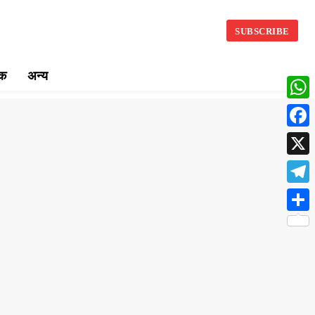
SUBSCRIBE
िक
अन्य
What
Face
X
Teleg
Share