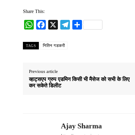
Share This:
W
Fa
X
Te
S
ha
ce
le
ha
ts
bo
gr
re
नितिन गडकरी
TAGS
A
ok
a
pp
m
Previous article
व्हाट्सएप ग्रुप एडमिन किसी भी मैसेज को सभी के लिए
कर सकेते डिलीट
Ajay Sharma