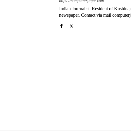
https://computersjagat.com
Indian Journalist. Resident of Kushinag
newspaper. Contact via mail compute