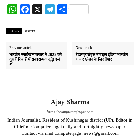
W
Fa
X
Te
S
ha
ce
le
ha
ts
bo
gr
re
TAGS
सरकार
A
ok
a
pp
m
Previous article
Next article
भारतीय स्मार्टफोन बाजार ने 2022 की
बैटलग्राउंड्स मोबाइल इंडिया भारतीय
दूसरी तिमाही में सकारात्मक वृद्धि दर्ज
बाजार छोड़ने के लिए तैयार
की
Ajay Sharma
https://computersjagat.com
Indian Journalist. Resident of Kushinagar district (UP). Editor in
Chief of Computer Jagat daily and fortnightly newspaper.
Contact via mail computerjagat.news@gmail.com