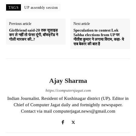
ts
bo
gr
re
TAGS
UP assembly session
A
ok
a
pp
m
Previous article
Next article
Girlfriend said-20 तक सुसाइड
Speculation to contest Lok
कर ले नहीं तो फंसा दूंगी, बॉयफ्रेंड ने
Sabha elections from UP पर
गोली मारकर की..?
नीतीश कुमार ने लगाया विराम, कहा- ये
सब बेकार की बात है
Ajay Sharma
https://computersjagat.com
Indian Journalist. Resident of Kushinagar district (UP). Editor in
Chief of Computer Jagat daily and fortnightly newspaper.
Contact via mail computerjagat.news@gmail.com