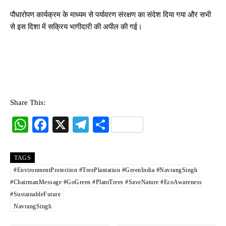
पौधारोपण कार्यक्रम के माध्यम से पर्यावरण संरक्षण का संदेश दिया गया और सभी
से इस दिशा में सक्रिय भागीदारी की अपील की गई।
Share This:
W
Fa
X
Te
S
ha
ce
le
ha
ts
bo
gr
re
TAGS
A
ok
a
#EnvironmentProtection #TreePlantation #GreenIndia #NavrangSingh
#ChairmanMessage #GoGreen #PlantTrees #SaveNature #EcoAwareness
pp
m
#SustainableFuture
NavrangSingh