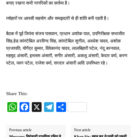
बनाए रखना सभी नागरिकों का कर्तव्य है।
त्योहारों पर आपसी सहयोग और समझदारी से ही शांति बनी रहती है।
बैठक में पूर्व जिपंस संजय पासवान, प्रधान अशोक पाल, उपनिरीक्षक सभाजीत
सिंह,हेड कांस्टेबिल अरविन्द सिंह, कांस्टेबिल सुनील, अवधेश यादव, अशोक
प्रजापति, योगेंद्र कुमार, विवेकानंद यादव, लालबिहारी पटेल, नंदू बरनवाल,
महमूद अंसारी, इस्लाम अंसारी, सगीर अंसारी, अकलू अंसारी, केदार वर्मा, करण
पटेल, पवन पटेल, राजेश वर्मा, सरदार अंसारी आदि उपस्थित रहे।
Share This:
W
Fa
X
Te
S
ha
ce
le
ha
ts
bo
gr
re
Previous article
Next article
A
ok
a
Message: निरंकारी राजपिता रमित ने
Khan Sir: खान सर ने पत्नी को पहली