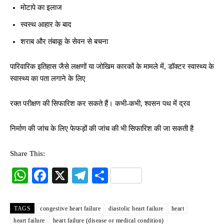
मोटापे का इलाज
स्वस्थ आहार के बाद
शराब और तंबाकू के सेवन से बचना
पारिवारिक इतिहास जैसे लक्षणों या जोखिम कारकों के मामले में, डॉक्टर स्वास्थ्य के
स्वास्थ्य का पता लगाने के लिए
रक्त परीक्षण की सिफारिश कर सकते हैं। कभी-कभी, श्वसन पथ में द्रव
निर्माण की जांच के लिए फेफड़ों की जांच की भी सिफारिश की जा सकती है
Share This:
W
Fa
X
Te
S
ha
ce
le
ha
ts
bo
gr
re
TAGS
congestive heart failure
diastolic heart failure
heart
A
ok
a
heart failure
heart failure (disease or medical condition)