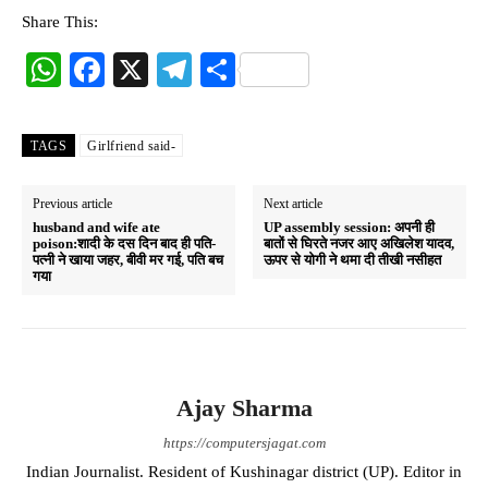
Share This:
W
Fa
X
Te
S
ha
ce
le
ha
ts
bo
gr
re
TAGS
Girlfriend said-
A
ok
a
pp
m
Previous article
Next article
husband and wife ate
UP assembly session: अपनी ही
poison:शादी के दस दिन बाद ही पति-
बातों से घिरते नजर आए अखिलेश यादव,
पत्नी ने खाया जहर, बीवी मर गई, पति बच
ऊपर से योगी ने थमा दी तीखी नसीहत
गया
Ajay Sharma
https://computersjagat.com
Indian Journalist. Resident of Kushinagar district (UP). Editor in