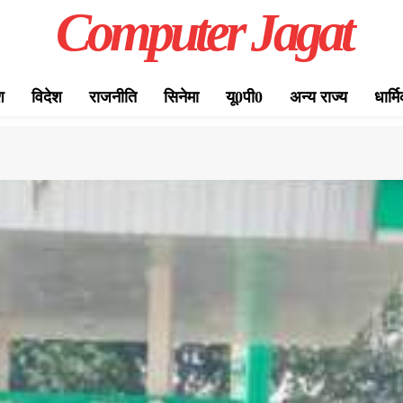
Computer Jagat
श
विदेश
राजनीति
सिनेमा
यू0पी0
अन्य राज्य
धार्म