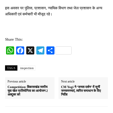
इस अवसर पर पुलिस, प्रशासन, न्यायिक विभाग तथा जेल प्रशासन के अन्य
अधिकारी एवं कर्मचारी भी मौजूद रहे।
Share This:
W
Fa
X
Te
S
ha
ce
le
ha
ts
bo
gr
re
TAGS
inspection
A
ok
a
pp
m
Previous article
Next article
Competition: विकासखंड स्तरीय
CM Yogi ने ‘जनता दर्शन’ में सुनीं
युवा खेल प्रतियोगिता का आयोजन 2
जनसमस्याएं, त्वरित समाधान के दिए
अक्टूबर को
निर्देश