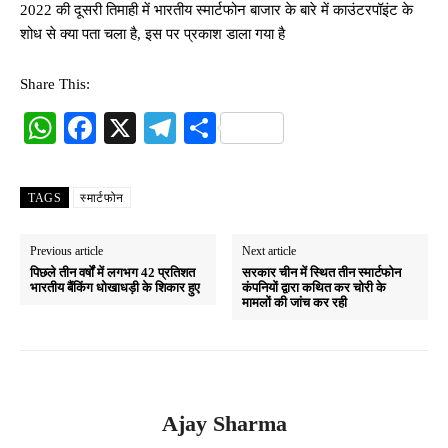
2022 की दूसरी तिमाही में भारतीय स्मार्टफोन बाजार के बारे में काउंटरपॉइंट के
शोध से क्या पता चला है, इस पर प्रकाश डाला गया है
Share This:
W
Fa
X
Te
S
ha
ce
le
ha
ts
bo
gr
re
TAGS
स्मार्टफोन
A
ok
a
pp
m
Previous article
Next article
पिछले तीन वर्षों में लगभग 42 प्रतिशत
सरकार चीन में स्थित तीन स्मार्टफोन
भारतीय बैंकिंग धोखाधड़ी के शिकार हुए
कंपनियों द्वारा कथित कर चोरी के
मामलों की जांच कर रही
Ajay Sharma